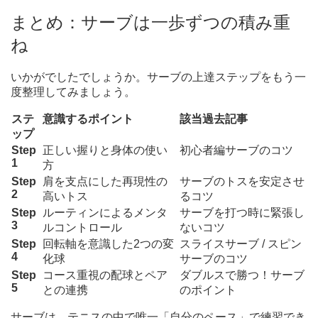
まとめ：サーブは一歩ずつの積み重
ね
いかがでしたでしょうか。サーブの上達ステップをもう一
度整理してみましょう。
ステ
意識するポイント
該当過去記事
ップ
Step
正しい握りと身体の使い
初心者編サーブのコツ
1
方
Step
肩を支点にした再現性の
サーブのトスを安定させ
2
高いトス
るコツ
Step
ルーティンによるメンタ
サーブを打つ時に緊張し
3
ルコントロール
ないコツ
Step
回転軸を意識した2つの変
スライスサーブ / スピン
4
化球
サーブのコツ
Step
コース重視の配球とペア
ダブルスで勝つ！サーブ
5
との連携
のポイント
サーブは、テニスの中で唯一「自分のペース」で練習でき