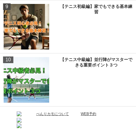
9
【テニス初級編】家でもできる基本練
習
10
【テニス中級編】並行陣がマスターで
きる重要ポイント３つ
べんりカモについて
WEB予約