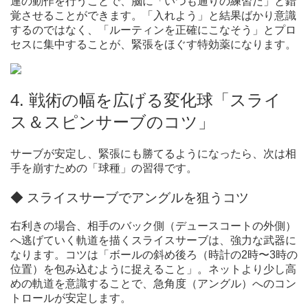
連の動作を行うことで、脳に「いつも通りの練習だ」と錯
覚させることができます。「入れよう」と結果ばかり意識
するのではなく、「ルーティンを正確にこなそう」とプロ
セスに集中することが、緊張をほぐす特効薬になります。
4. 戦術の幅を広げる変化球「スライ
ス＆スピンサーブのコツ」
サーブが安定し、緊張にも勝てるようになったら、次は相
手を崩すための「球種」の習得です。
◆ スライスサーブでアングルを狙うコツ
右利きの場合、相手のバック側（デュースコートの外側）
へ逃げていく軌道を描くスライスサーブは、強力な武器に
なります。コツは「ボールの斜め後ろ（時計の2時〜3時の
位置）を包み込むように捉えること」。ネットより少し高
めの軌道を意識することで、急角度（アングル）へのコン
トロールが安定します。