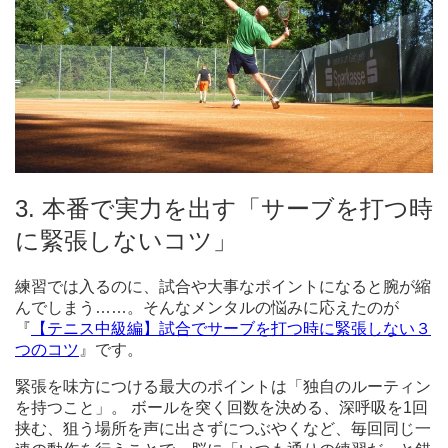
3. 本番で実力を出す「サーブを打つ時
に緊張しないコツ」
練習では入るのに、試合や大事なポイントになると腕が縮
んでしまう……。そんなメンタルの悩みに応えたのが
『
【テニス中級編】試合でサーブを打つ時に緊張しない３
つのコツ
』です。
緊張を味方につける最大のポイントは「独自のルーティン
を持つこと」。 ボールを突く回数を決める、深呼吸を1回
挟む、狙う場所を声に出さずにつぶやくなど、毎回同じ一