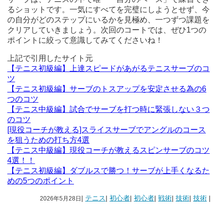
るショットです。一気にすべてを完璧にしようとせず、今
の自分がどのステップにいるかを見極め、一つずつ課題を
クリアしていきましょう。次回のコートでは、ぜひ1つの
ポイントに絞って意識してみてくださいね！
上記で引用したサイト元
【テニス初級編】上達スピードがあがるテニスサーブのコ
ツ
【テニス初級編】サーブのトスアップを安定させる為の6
つのコツ
【テニス中級編】試合でサーブを打つ時に緊張しない３つ
のコツ
[現役コーチが教える]スライスサーブでアングルのコース
を狙うための打ち方4選
【テニス中級編】現役コーチが教えるスピンサーブのコツ
4選！！
【テニス初級編】ダブルスで勝つ！サーブが上手くなるた
めの5つのポイント
|
テニス
|
初心者
|
初心者
|
戦術
|
技術
|
技術
|
2026年5月28日