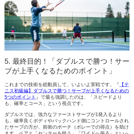
5. 最終目的！「ダブルスで勝つ！サー
ブが上手くなるためのポイント」
これまでの技術を総動員して、いよいよ実戦です。『
【テ
ニス初級編】ダブルスで勝つ！サーブが上手くなるための
5つのポイント
』で最も強調したのは、「スピードより
も、確率とコース」という視点です。
ダブルスでは、強力なファーストサーブが1発入るより
も、確率良くボディやバックハンド側にコントロールされ
たサーブの方が、前衛のポーチ（ボレーでの得点）を助け
ます。ペアと「センターを狙う」「ワイドへ振る」といっ