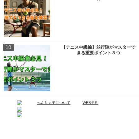
10
【テニス中級編】並行陣がマスターで
きる重要ポイント３つ
べんりカモについて
WEB予約