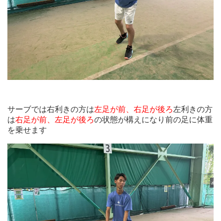
サーブでは右利きの方は
左足が前、右足が後ろ
左利きの方
は
右足が前、左足が後ろ
の状態が構えになり前の足に体重
を乗せます