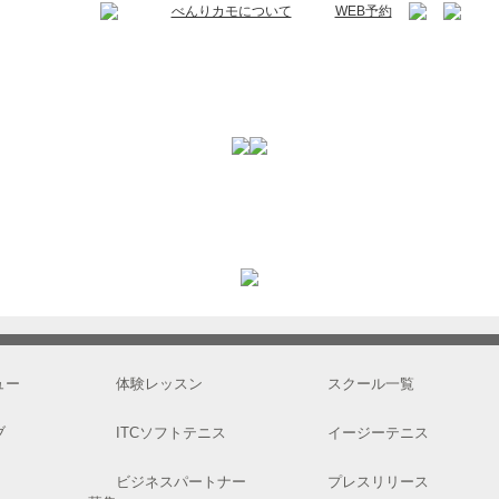
べんりカモについて
WEB予約
ュー
体験レッスン
スクール一覧
ブ
ITCソフトテニス
イージーテニス
ビジネスパートナー
プレスリリース