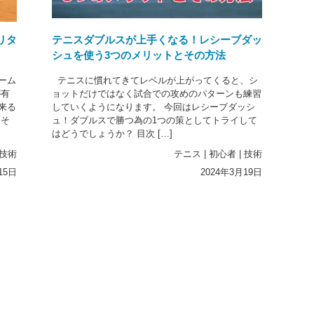
リタ
テニスダブルスが上手くなる！レシーブダッ
シュを使う3つのメリットとその方法
ーム
テニスに慣れてきてレベルが上がってくると、シ
が有
ョットだけではなく試合での攻めのパターンも練習
来る
していくようになります。 今回はレシーブダッシ
 そ
ュ！ダブルスで勝つ為の1つの策としてトライして
はどうでしょうか？ 目次 […]
技術
テニス
|
初心者
|
技術
15日
2024年3月19日