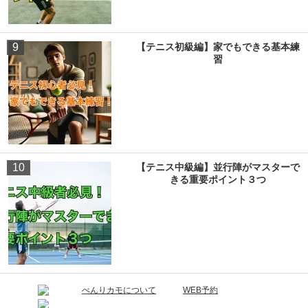
9
【テニス初級編】家でもできる基本練
習
10
【テニス中級編】並行陣がマスターで
きる重要ポイント３つ
べんりカモについて
WEB予約